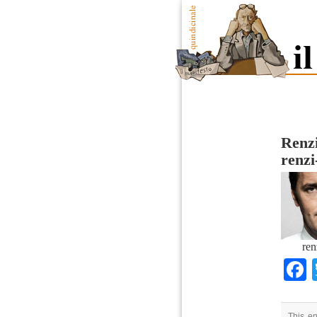
Renzi
renzi
ren
This en