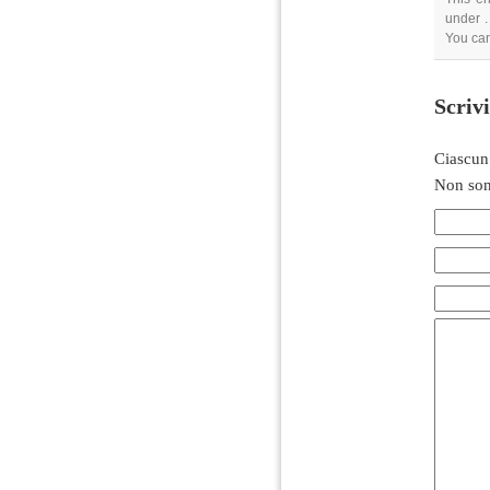
under .
You ca
Scriv
Ciascun
Non son