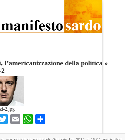
, l’americanizzazione della politica
»
-2
zi-2.jpg
Facebook
Twitter
Email
WhatsApp
Condividi
try was posted on mercoledì, Gennaio 1st, 2014 at 15:04 and is filed