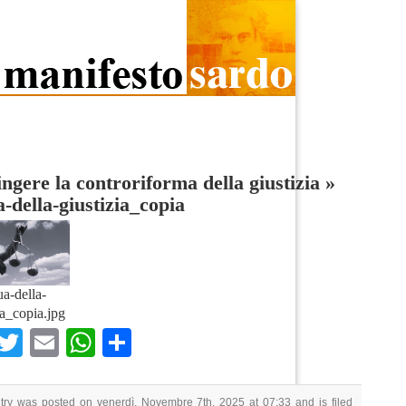
ngere la controriforma della giustizia
»
a-della-giustizia_copia
ua-della-
ia_copia.jpg
Facebook
Twitter
Email
WhatsApp
Condividi
try was posted on venerdì, Novembre 7th, 2025 at 07:33 and is filed