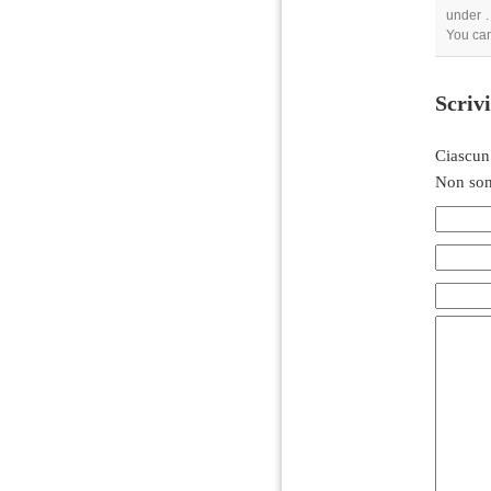
under .
You can
Scriv
Ciascun
Non son