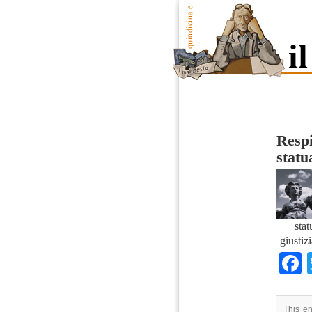
Respi
statu
stat
giustiz
This en