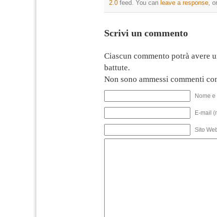
2.0
feed. You can
leave a response
, o
Scrivi un commento
Ciascun commento potrà avere u
battute.
Non sono ammessi commenti con
Nome e 
E-mail (
Sito We