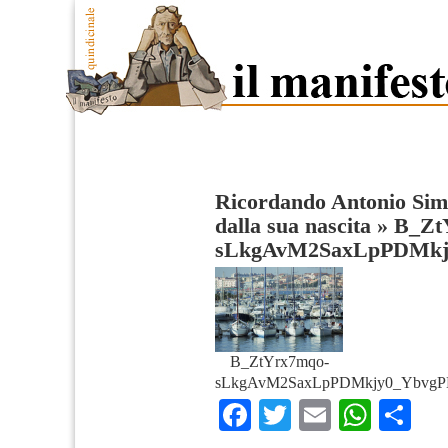
Ricordando Antonio Sim
dalla sua nascita
»
B_Zt
sLkgAvM2SaxLpPDMkj
B_ZtYrx7mqo-
sLkgAvM2SaxLpPDMkjy0_YbvgP
Facebook
Twitter
Email
What
Co