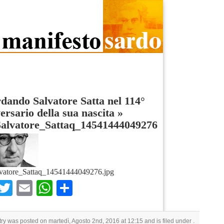
dando Salvatore Satta nel 114°
ersario della sua nascita
»
Salvatore_Sattaq_14541444049276
vatore_Sattaq_14541444049276.jpg
Facebook
Twitter
Email
WhatsApp
Condividi
try was posted on martedì, Agosto 2nd, 2016 at 12:15 and is filed under .