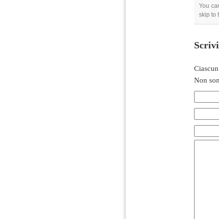
You can
skip to
Scriv
Ciascun
Non son