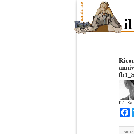
Ricor
anniv
fb1_
fb1_Sal
This en