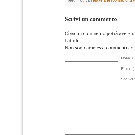
feed. You can
leave a response
, or
tr
Scrivi un commento
Ciascun commento potrà avere u
battute.
Non sono ammessi commenti con
Nome e 
E-mail (
Sito We