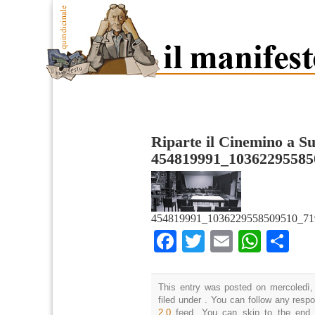
Riparte il Cinemino a S
454819991_10362295585
454819991_1036229558509510_71
Facebook
Twitter
Email
What
Co
This entry was posted on mercoledì,
filed under . You can follow any resp
2.0
feed. You can skip to the end 