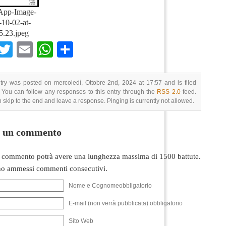
App-Image-
10-02-at-
5.23.jpeg
Facebook
Twitter
Email
WhatsApp
Condividi
try was posted on mercoledì, Ottobre 2nd, 2024 at 17:57 and is filed
 You can follow any responses to this entry through the
RSS 2.0
feed.
 skip to the end and leave a response. Pinging is currently not allowed.
i un commento
 commento potrà avere una lunghezza massima di 1500 battute.
o ammessi commenti consecutivi.
Nome e Cognomeobbligatorio
E-mail (non verrà pubblicata) obbligatorio
Sito Web