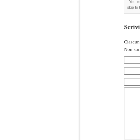
. You c
skip to
Scriv
Ciascun
Non son