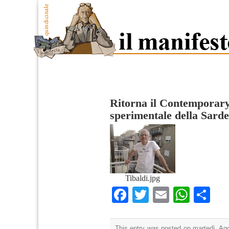
Ritorna il Contemporary 
sperimentale della Sard
Tibaldi.jpg
Facebook
Twitter
Email
What
Co
This entry was posted on martedì, Ago