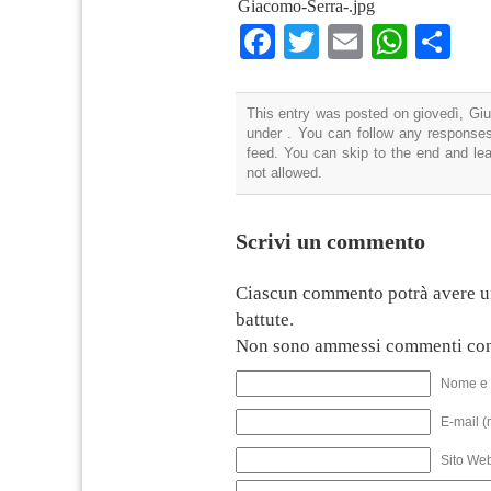
Giacomo-Serra-.jpg
Facebook
Twitter
Email
What
Co
This entry was posted on giovedì, Giu
under . You can follow any responses
feed. You can skip to the end and lea
not allowed.
Scrivi un commento
Ciascun commento potrà avere u
battute.
Non sono ammessi commenti con
Nome e 
E-mail (
Sito We