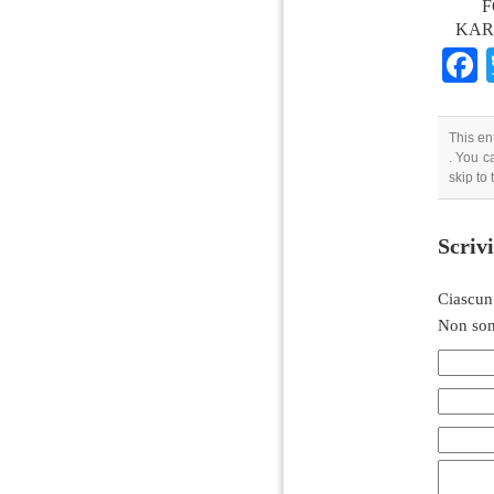
F
KAR
This en
. You c
skip to
Scriv
Ciascun
Non son