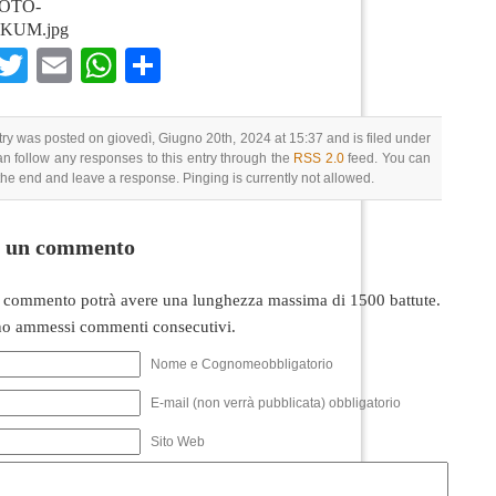
OTO-
KUM.jpg
Facebook
Twitter
Email
WhatsApp
Condividi
try was posted on giovedì, Giugno 20th, 2024 at 15:37 and is filed under
an follow any responses to this entry through the
RSS 2.0
feed. You can
 the end and leave a response. Pinging is currently not allowed.
i un commento
 commento potrà avere una lunghezza massima di 1500 battute.
o ammessi commenti consecutivi.
Nome e Cognomeobbligatorio
E-mail (non verrà pubblicata) obbligatorio
Sito Web