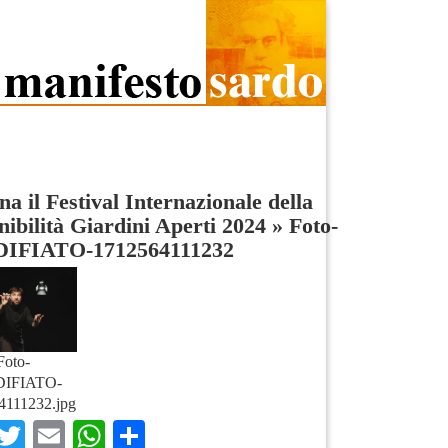
na il Festival Internazionale della
nibilità Giardini Aperti 2024
»
Foto-
IFIATO-1712564111232
Foto-
IFIATO-
4111232.jpg
Facebook
Twitter
Email
WhatsApp
Condividi