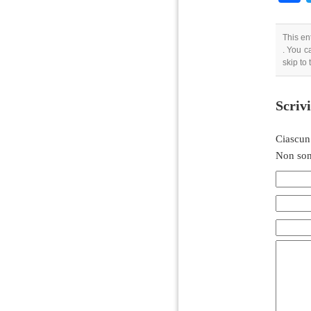
This en
. You c
skip to
Scriv
Ciascun
Non son