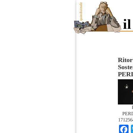
Ritor
Soste
PERD
PERD
171256