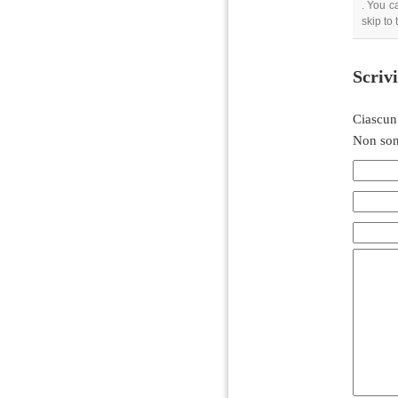
. You c
skip to
Scriv
Ciascun
Non son