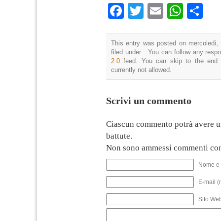
Facebook
Twitter
Email
What
Co
This entry was posted on mercoledì, 
filed under . You can follow any resp
2.0
feed. You can skip to the end 
currently not allowed.
Scrivi un commento
Ciascun commento potrà avere u
battute.
Non sono ammessi commenti con
Nome e 
E-mail (
Sito We