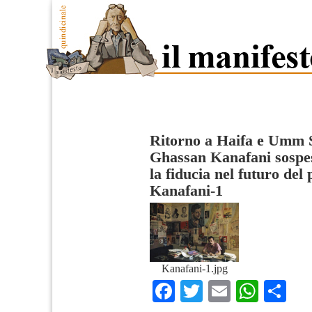
Ritorno a Haifa e Umm Sa
Ghassan Kanafani sospese
la fiducia nel futuro del
Kanafani-1
Kanafani-1.jpg
Facebook
Twitter
Email
What
Co