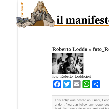
Roberto Loddo
»
foto_R
foto_Roberto_Loddo.jpg
Facebook
Twitter
Email
What
Co
This entry was posted on lunedì, Febbr
under . You can follow any responses
feed. You can skip to the end and lea