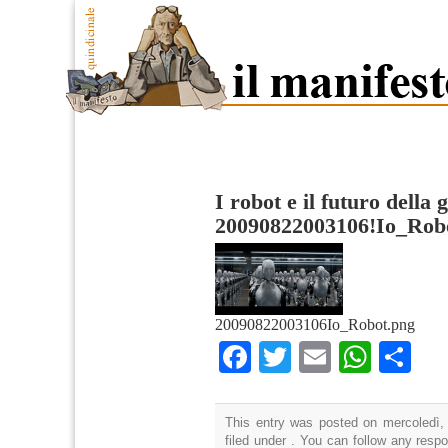
I robot e il futuro della 
20090822003106!Io_Rob
20090822003106Io_Robot.png
Facebook
Twitter
Email
What
Co
This entry was posted on mercoledì,
filed under . You can follow any resp