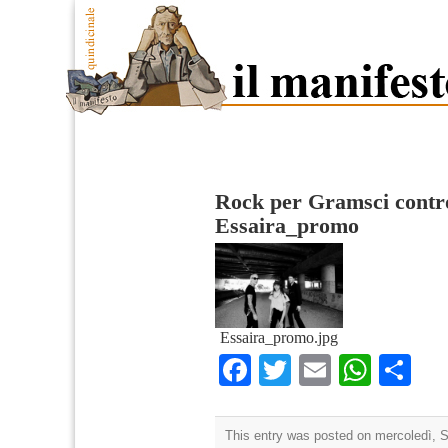
Rock per Gramsci contro
Essaira_promo
Essaira_promo.jpg
Facebook
Twitter
Email
What
Co
This entry was posted on mercoledì, S