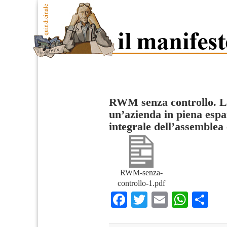
RWM senza controllo. La 
un’azienda in piena esp
integrale dell’assemble
RWM-senza-
controllo-1.pdf
Facebook
Twitter
Email
What
Co