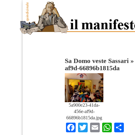
Sa Domo veste Sassari
af9d-66896b1815da
5a900e23-41da-
456e-af9d-
66896b1815da.jpg
Facebook
Twitter
Email
What
Co