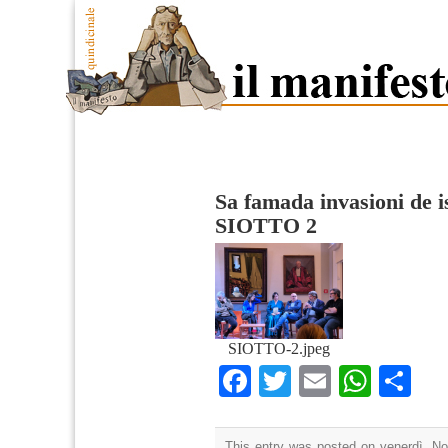
Sa famada invasioni de is
SIOTTO 2
SIOTTO-2.jpeg
Facebook
Twitter
Email
What
Co
This entry was posted on venerdì, N