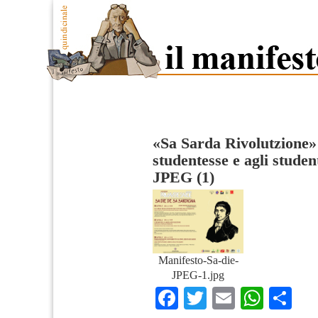
«Sa Sarda Rivolutzione» 
studentesse e agli studen
JPEG (1)
Manifesto-Sa-die-
JPEG-1.jpg
Facebook
Twitter
Email
What
Co