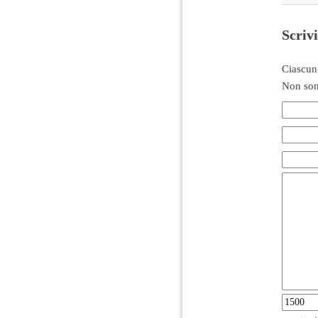
Scriv
Ciascun
Non son