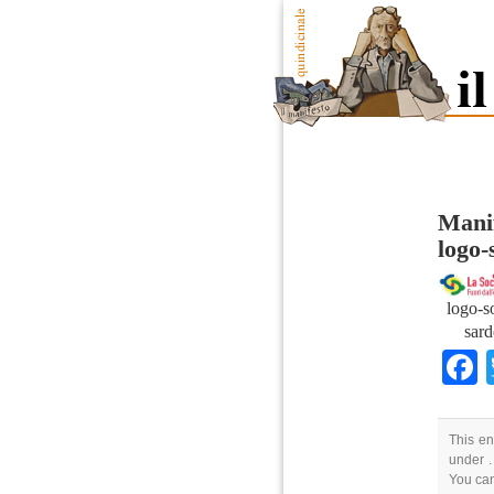
Manif
logo-
logo-s
sard
This en
under .
You can