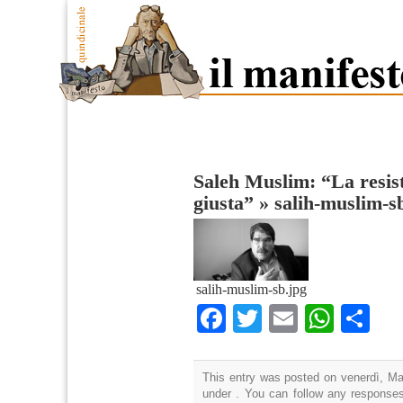
Saleh Muslim: “La resist
giusta”
»
salih-muslim-s
salih-muslim-sb.jpg
Facebook
Twitter
Email
What
Co
This entry was posted on venerdì, Mar
under . You can follow any responses