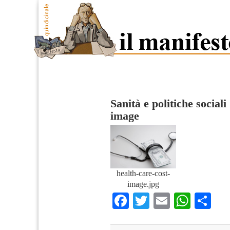
Sanità e politiche sociali
image
health-care-cost-
image.jpg
Facebook
Twitter
Email
What
Co