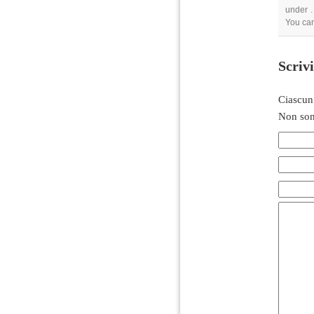
under .
You can
Scriv
Ciascun
Non son