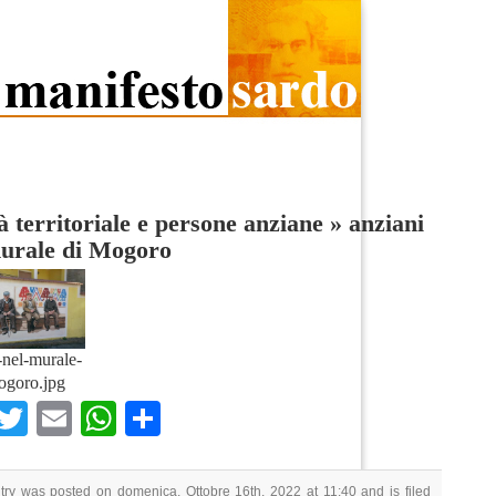
à territoriale e persone anziane
»
anziani
murale di Mogoro
-nel-murale-
ogoro.jpg
Facebook
Twitter
Email
WhatsApp
Condividi
try was posted on domenica, Ottobre 16th, 2022 at 11:40 and is filed