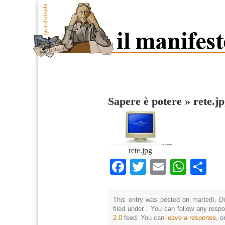
Sapere è potere
»
rete.j
rete.jpg
Facebook
Twitter
Email
What
Co
This entry was posted on martedì, D
filed under . You can follow any resp
2.0
feed. You can
leave a response
, o