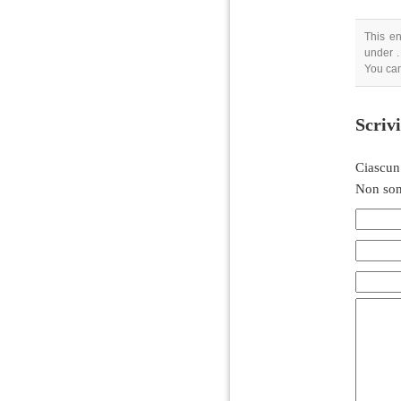
This en
under .
You can
Scriv
Ciascun
Non son