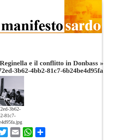
Reginella e il conflitto in Donbass
»
72ed-3b62-4bb2-81c7-6b24be4d95fa
2ed-3b62-
2-81c7-
4d95fa.jpg
Facebook
Twitter
Email
WhatsApp
Condividi