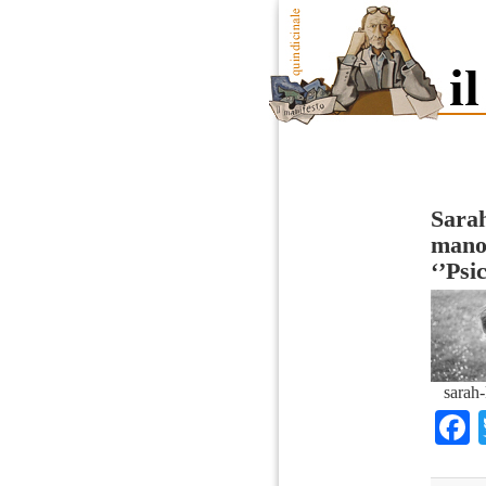
Sarah
mano 
‘’Psic
sarah-