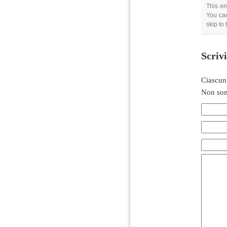
This en
You can
skip to
Scriv
Ciascun
Non son