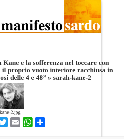
 Kane e la sofferenza nel toccare con
il proprio vuoto interiore racchiusa in
osi delle 4 e 48’’
»
sarah-kane-2
kane-2.jpg
Facebook
Twitter
Email
WhatsApp
Condividi