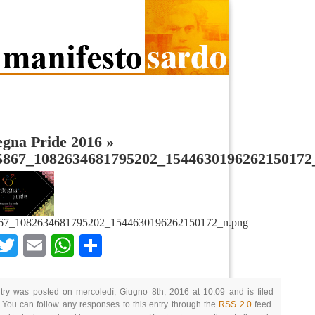
egna Pride 2016
»
5867_1082634681795202_1544630196262150172
67_1082634681795202_1544630196262150172_n.png
Facebook
Twitter
Email
WhatsApp
Condividi
try was posted on mercoledì, Giugno 8th, 2016 at 10:09 and is filed
 You can follow any responses to this entry through the
RSS 2.0
feed.