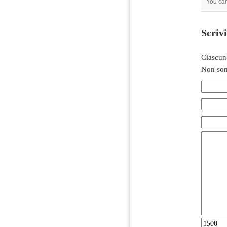
You can
Scriv
Ciascun
Non son