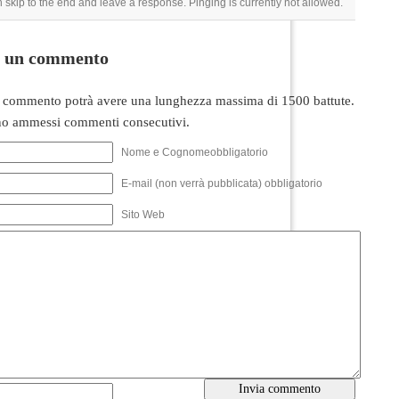
 skip to the end and leave a response. Pinging is currently not allowed.
i un commento
 commento potrà avere una lunghezza massima di 1500 battute.
o ammessi commenti consecutivi.
Nome e Cognomeobbligatorio
E-mail (non verrà pubblicata) obbligatorio
Sito Web