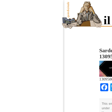
Sard
1309
130958
This en
under .