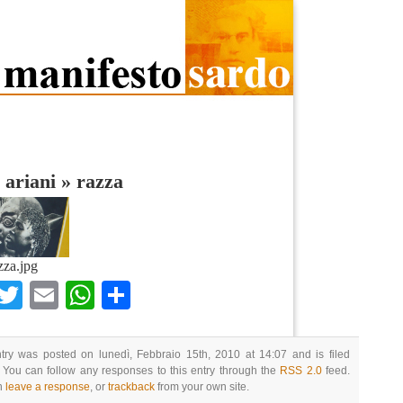
 ariani
»
razza
zza.jpg
Facebook
Twitter
Email
WhatsApp
Condividi
try was posted on lunedì, Febbraio 15th, 2010 at 14:07 and is filed
 You can follow any responses to this entry through the
RSS 2.0
feed.
n
leave a response
, or
trackback
from your own site.