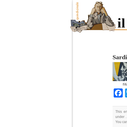
Sardi
ra
This en
under .
You ca