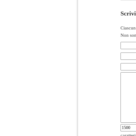
Scriv
Ciascun
Non son
caratter