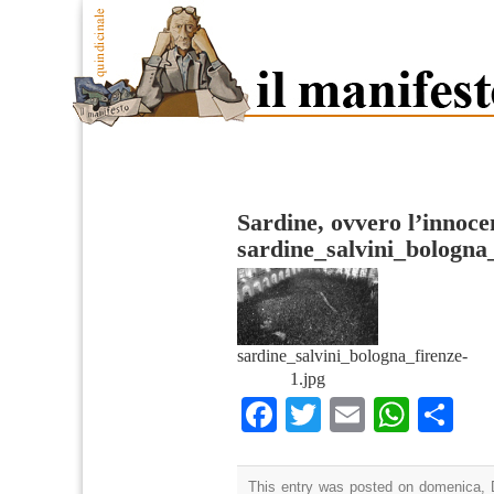
Sardine, ovvero l’innoce
sardine_salvini_bologna
sardine_salvini_bologna_firenze-
1.jpg
Facebook
Twitter
Email
What
Co
This entry was posted on domenica, 