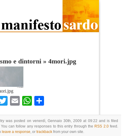
smo e dintorni
»
4mori.jpg
ori.jpg
Facebook
Twitter
Email
WhatsApp
Condividi
try was posted on venerdì, Gennaio 30th, 2009 at 09:22 and is filed
 You can follow any responses to this entry through the
RSS 2.0
feed.
n
leave a response
, or
trackback
from your own site.