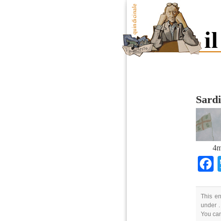
Sardi
4m
This en
under .
You ca