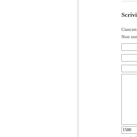
Scriv
Ciascun
Non son