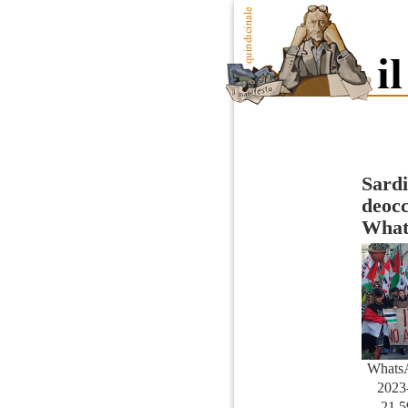
Sardi
deocc
What
Whats
2023-
21.5