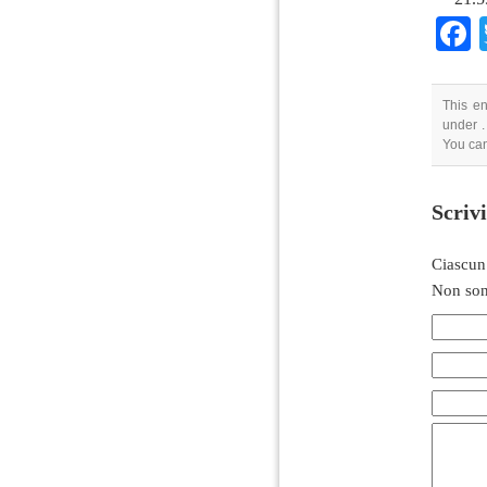
This en
under .
You can
Scriv
Ciascun
Non son