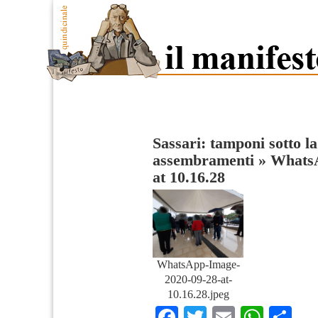
Sassari: tamponi sotto la
assembramenti
»
WhatsA
at 10.16.28
WhatsApp-Image-
2020-09-28-at-
10.16.28.jpeg
Facebook
Twitter
Email
What
Co