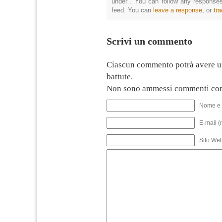
under . You can follow any responses
feed. You can
leave a response
, or
tr
Scrivi un commento
Ciascun commento potrà avere u
battute.
Non sono ammessi commenti con
Nome e 
E-mail (
Sito We