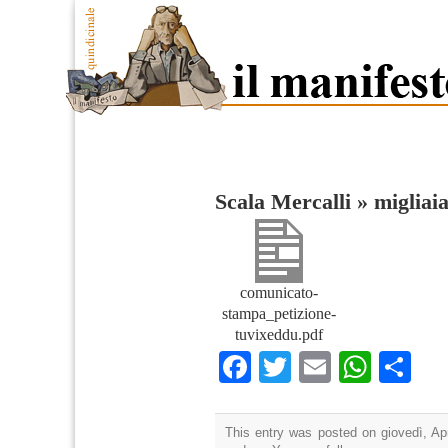
Scala Mercalli
»
migliaia
comunicato-
stampa_petizione-
tuvixeddu.pdf
Facebook
Twitter
Email
What
Co
This entry was posted on giovedì, Apr