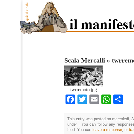
Scala Mercalli
»
twrremo
twrremoto.jpg
Facebook
Twitter
Email
What
Co
This entry was posted on mercoledì, Ap
under . You can follow any responses
feed. You can
leave a response
, or
tr