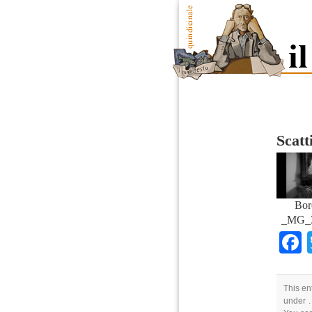
Scatt
Bor
_MG_3
This en
under .