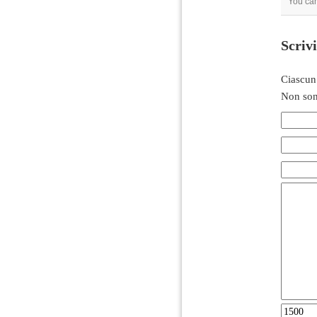
You ca
Scriv
Ciascun
Non son