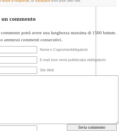
n
leave a response
, or
trackback
from your own site.
i un commento
 commento potrà avere una lunghezza massima di 1500 battute.
o ammessi commenti consecutivi.
Nome e Cognomeobbligatorio
E-mail (non verrà pubblicata) obbligatorio
Sito Web