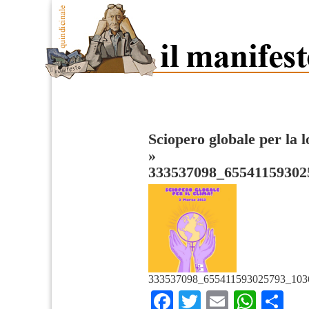
Sciopero globale per la lo
»
333537098_65541159302
333537098_655411593025793_103
Facebook
Twitter
Email
What
Co