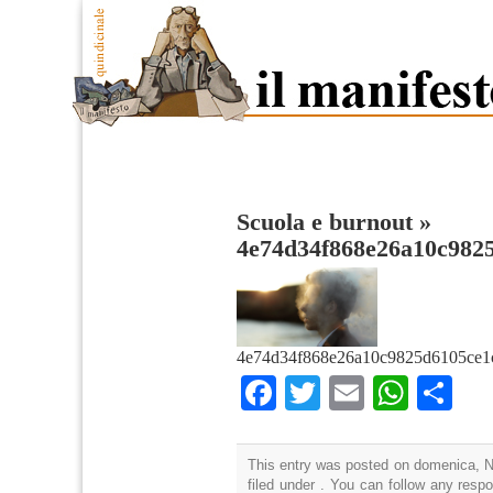
Scuola e burnout
»
4e74d34f868e26a10c982
4e74d34f868e26a10c9825d6105ce1c
Facebook
Twitter
Email
What
Co
This entry was posted on domenica, N
filed under . You can follow any resp