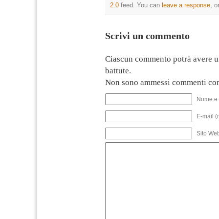
2.0
feed. You can
leave a response
, o
Scrivi un commento
Ciascun commento potrà avere u
battute.
Non sono ammessi commenti con
Nome e 
E-mail (
Sito We