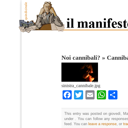
Noi cannibali?
»
Cannib
sinistra_cannibale.jpg
Facebook
Twitter
Email
What
Co
This entry was posted on giovedì, Mag
under . You can follow any responses
feed. You can
leave a response
, or
tr