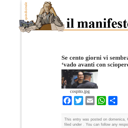
Se cento giorni vi sembr
‘vado avanti con scioper
cospito.jpg
Facebook
Twitter
Email
What
Co
This entry was posted on domenica, 
filed under . You can follow any resp