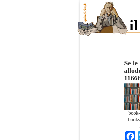
Se le
allod
1166
book-
books