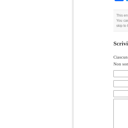
This en
You can
skip to
Scriv
Ciascun
Non son