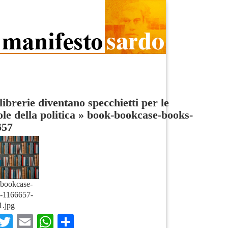
 librerie diventano specchietti per le
ole della politica
»
book-bookcase-books-
657
bookcase-
-1166657-
1.jpg
Facebook
Twitter
Email
WhatsApp
Condividi