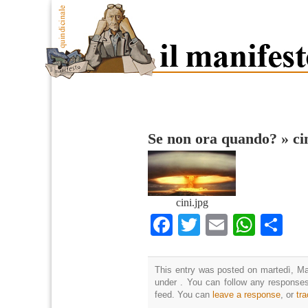
Se non ora quando?
»
ci
cini.jpg
Facebook
Twitter
Email
What
Co
This entry was posted on martedì, Mar
under . You can follow any responses
feed. You can
leave a response
, or
tr