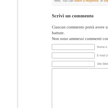
feed. You can
leave a response
, or
tr
Scrivi un commento
Ciascun commento potrà avere u
battute.
Non sono ammessi commenti con
Nome e 
E-mail (
Sito We