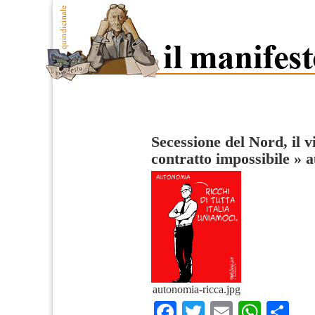
Secessione del Nord, il v
contratto impossibile
»
a
autonomia-ricca.jpg
Facebook
Twitter
Email
What
Co