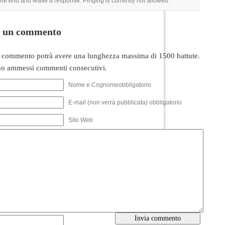
 the end and leave a response. Pinging is currently not allowed.
i un commento
 commento potrà avere una lunghezza massima di 1500 battute.
o ammessi commenti consecutivi.
Nome e Cognomeobbligatorio
E-mail (non verrà pubblicata) obbligatorio
Sito Web