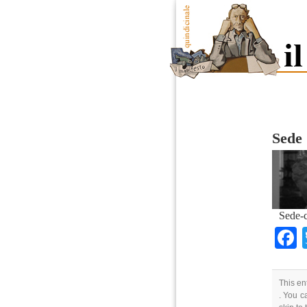
Sede 
Sede-c
This en
. You c