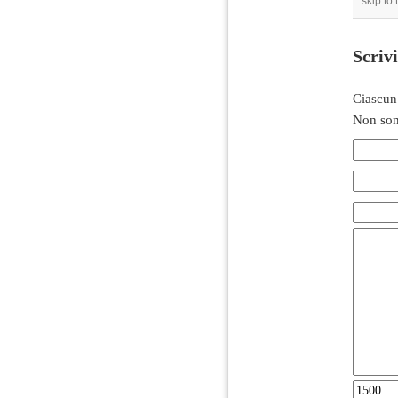
skip to
Scriv
Ciascun
Non son