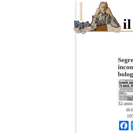
Segre
incon
bolo
32-anni-
di-
10