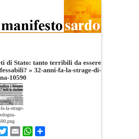
ti di Stato: tanto terribili da essere
fessabili?
»
32-anni-fa-la-strage-di-
gna-10590
fa-la-strage-
bologna-
590.png
Facebook
Twitter
Email
WhatsApp
Condividi