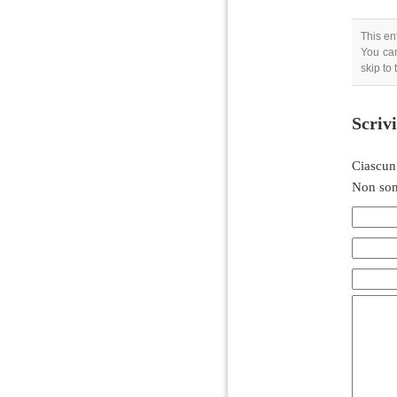
This en
You can
skip to
Scriv
Ciascun
Non son