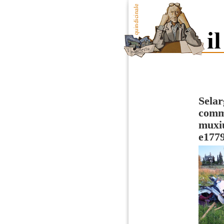
Selar
comme
muxiu
e177