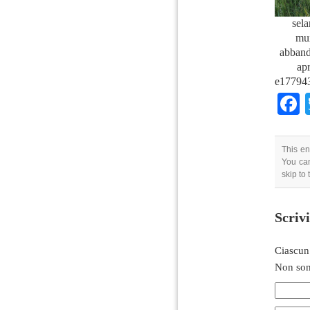
sela
mux
abband
apr
e17794
This en
You can
skip to
Scriv
Ciascun
Non son