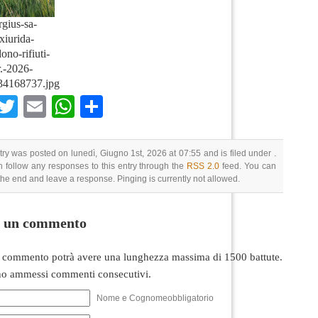
rgius-sa-
iurida-
ono-rifiuti-
.-2026-
34168737.jpg
Facebook
Twitter
Email
WhatsApp
Condividi
try was posted on lunedì, Giugno 1st, 2026 at 07:55 and is filed under .
 follow any responses to this entry through the
RSS 2.0
feed. You can
 the end and leave a response. Pinging is currently not allowed.
i un commento
 commento potrà avere una lunghezza massima di 1500 battute.
o ammessi commenti consecutivi.
Nome e Cognomeobbligatorio