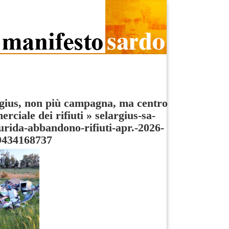
gius, non più campagna, ma centro
rciale dei rifiuti
»
selargius-sa-
rida-abbandono-rifiuti-apr.-2026-
9434168737